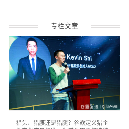
专栏文章
猎头、猎腰还是猎腿？谷露定义猎企