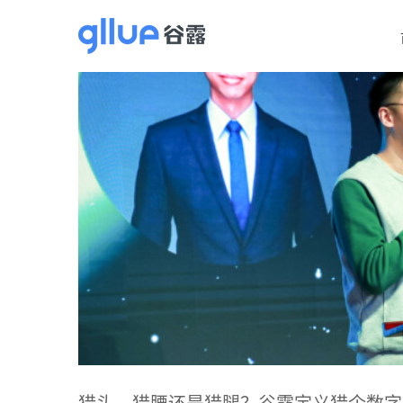
跳
过
内
容
闭环