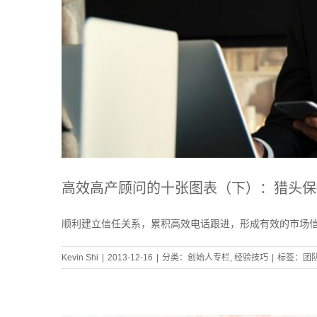
高效高产顾问的十张图表（下）：猎头保
顺利建立信任关系，累积高效电话跟进，形成有效的市场
Kevin Shi
|
2013-12-16
|
分类：
创始人专栏
,
经验技巧
|
标签：
团