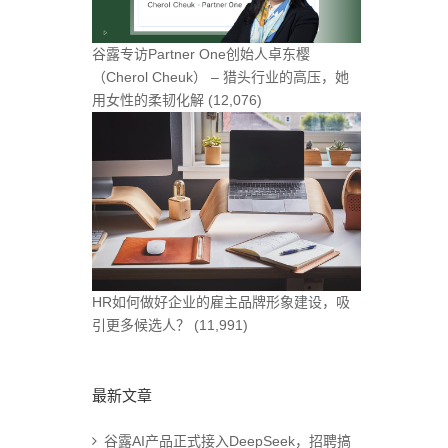
谷露专访Partner One创始人卓东樱
（Cherol Cheuk） – 猎头行业的高压，她
用女性的柔韧化解
(12,076)
HR如何做好企业的雇主品牌形象建设，吸
引更多候选人？
(11,991)
最新文章
谷露AI产品正式接入DeepSeek，招聘搞