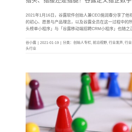
猎头、猎腰还是猎腿？谷露定义猎企数字
2021年1月16日，谷露软件创始人兼CEO施润春分享
的初心、愿景与产品理念，以及谷露全员在这一过程中的
头榜单小程序」与「谷露移动端招聘CRM小程序」也随之
谷小露
|
2021-01-19
|
分类：
创始人专栏
,
前沿视野
,
行业发声
,
行业
头行业