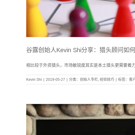
谷露创始人Kevin Shi分享：猎头顾问
相比较于外资猎头，市场敏锐度其实是本土猎头更需要着
Kevin Shi
|
2019-05-27
|
分类：
创始人专栏
,
经验技巧
|
标签：
客