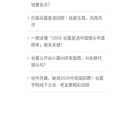
钱要变天？
历届谷露星选回顾｜砥砺五载，风雨共
济
一图读懂「2025·谷露星选中国猎头年度
榜单」报名关键！
谷露公开谷小露AI研发版图，AI会替代
猎头吗？
协作共赢，破局2025中高端招聘！谷露
学院线下沙龙 · 老友聚精彩回顾