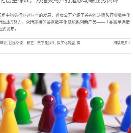
化度量标准，为猎头用户打造移动端业务闭环
了他视角中猎头行业这些年的发展，首度公开介绍了谷露推进猎头行业数字化
所做出的努力。众所期待的谷露数字化赋能系列新产品——「谷露星选猎
正式发布。
峰会
,
谷露杂谈
|
标签：
数字化猎头
,
数字化转型
,
猎
阅读更多