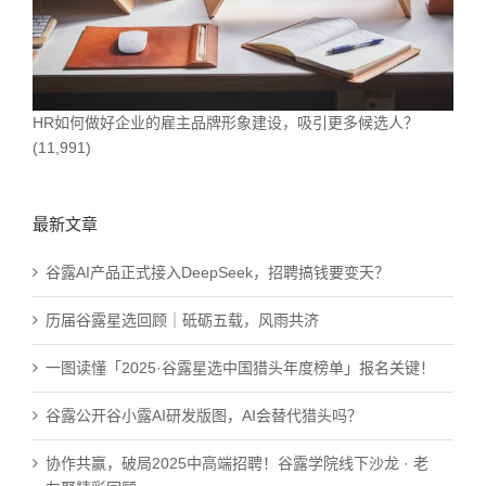
HR如何做好企业的雇主品牌形象建设，吸引更多候选人？
(11,991)
最新文章
谷露AI产品正式接入DeepSeek，招聘搞钱要变天？
历届谷露星选回顾｜砥砺五载，风雨共济
一图读懂「2025·谷露星选中国猎头年度榜单」报名关键！
谷露公开谷小露AI研发版图，AI会替代猎头吗？
协作共赢，破局2025中高端招聘！谷露学院线下沙龙 · 老