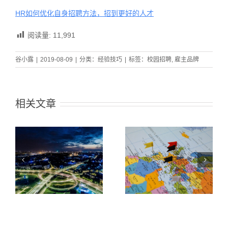
HR如何优化自身招聘方法，招到更好的人才
阅读量:
11,991
谷小露
|
2019-08-09
|
分类：
经验技巧
|
标签：
校园招聘
,
雇主品牌
相关文章
通
揭秘疫情期间一
史上最全人才
，
站式远程校招5
Mapping实操指
价
大场景！从容不
南（步骤分解）
迫起航春招！