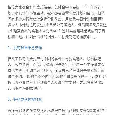
相信大家都会有年度总结会，总结会中也会提一下一年的计
划。小伙伴们不管主动、被动都会设置年度计划和目标。但请
问有多少人将年度计划拆分到季度、月度及每日计划和目标？
多少人本计划这周发送8个目标公司候选人，但后面发现只发送
6个勉强合格的候选人来充数KPI？这其实就是缺乏或偏离了目
标和计划。计划要合理的细分，目标要制定的循序渐进。
2、没有轻重缓急安排
猎头工作每天会要应付不同的事件：寻找候选人、联系候选
人、客户沟通、面试、改简历报告等等。但每一个工作肯定会
有优先级，比如当到了月中，发现自己的推荐报告量不够、面
试量不够、BD数量不够你会怎么做？建议先冷静一下，之后分
析出哪些事件对于业绩和个人发展最重要的。之后将其列出1、
2、3有条理的去进行。
3、等待或各种被打扰
有没有遇到过在寻找候选人过程中被自己的朋友在QQ或其他社