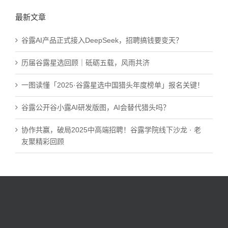
最新文章
谷露AI产品正式接入DeepSeek，招聘搞钱要变天？
历届谷露星选回顾｜砥砺五载，风雨共济
一图读懂「2025·谷露星选中国猎头年度榜单」报名关键！
谷露公开谷小露AI研发版图，AI会替代猎头吗？
协作共赢，破局2025中高端招聘！谷露学院线下沙龙 · 老
友聚精彩回顾