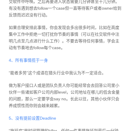
交软件中呼唤。之后再要进入状态需要几分钟甚至十几分钟。
有没有遇到想去follow一个case但一直等待客户或者owner给到
反馈而迟迟没有行动。
如果合理安排此事情，你会发现会多出很多时间，比如在高度
集中工作中拒绝一切打扰你节奏的事情（可以在社交软件中注
明几点至几点进行什么工作）。不要去等待任何事情，学会主
动有节奏地去follow每个case。
4、所有事情揽于一身
“能者多劳”这个成语在猎头行业中我认为不一定适合。
做为客户接口人或是团队负责人你可能经常会去回答公司里小
伙伴一些诸如客户公司内部level，公司地址在哪儿的低含金量
的问题，那么一定要学会say no。长此以往，其他小伙伴只会
养成惯性而你则会越来越累。
5、没有提前设置Deadline
“拖延症”是时间管理的killer。任何一件事情拖延到最后一分钟