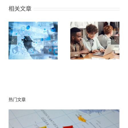
相关文章
合
今天公开猎头顾
？
史上最全猎头BD
问业绩过百万的
三
流程攻略（内含
秘密 | 谷露猎头
度
关键Q&A）
系统3.0版谍报速
递
热门文章