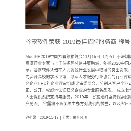
谷露软件荣获“2019最佳招聘服务商”称号
MeetHR2019中国招聘领袖峰会11月15日（周五）于
资源行业专家与上千位招聘总监共聚鹏城，剑指2020中国人
单。谷露软件凭借在人力资源行业发展中取得的突出贡献，被授
力资源高校的学术评审、领军人才服务行业协会的行业评审
名企业HRD的企业评审组成评审委员会，分别从客户企业
正、公开、权威地认证获奖企业的专业服务品质。 成立七
人士提供系统支持与服务。2019年，谷露始终坚持探索
户见面。 谷露将不负奖项主办方对我们的赞誉，以及客户
谷小露
|
2019-11-18
|
分类：
荣誉奖项