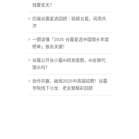
钱要变天？
历届谷露星选回顾｜砥砺五载，风雨共
济
一图读懂「2025·谷露星选中国猎头年度
榜单」报名关键！
谷露公开谷小露AI研发版图，AI会替代
猎头吗？
协作共赢，破局2025中高端招聘！谷露
学院线下沙龙 · 老友聚精彩回顾