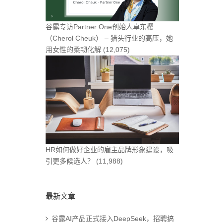
谷露专访Partner One创始人卓东樱
（Cherol Cheuk） – 猎头行业的高压，她
用女性的柔韧化解
(12,075)
HR如何做好企业的雇主品牌形象建设，吸
引更多候选人？
(11,988)
最新文章
谷露AI产品正式接入DeepSeek，招聘搞