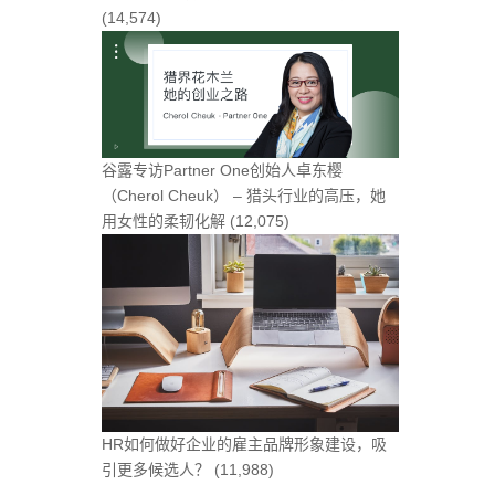
(14,574)
谷露专访Partner One创始人卓东樱
（Cherol Cheuk） – 猎头行业的高压，她
用女性的柔韧化解
(12,075)
HR如何做好企业的雇主品牌形象建设，吸
引更多候选人？
(11,988)