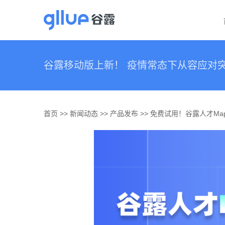
跳
过
内
容
谷露移动版上新！ 疫情常态下从容应对突
首页
>>
新闻动态
>>
产品发布
>> 免费试用！谷露人才Ma