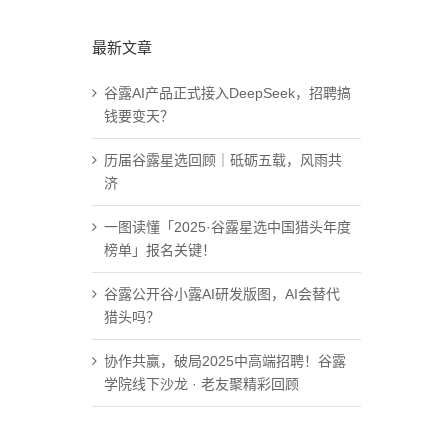
最新文章
谷露AI产品正式接入DeepSeek，招聘搞
钱要变天？
历届谷露星选回顾｜砥砺五载，风雨共
济
一图读懂「2025·谷露星选中国猎头年度
榜单」报名关键！
谷露公开谷小露AI研发版图，AI会替代
猎头吗？
协作共赢，破局2025中高端招聘！谷露
学院线下沙龙 · 老友聚精彩回顾