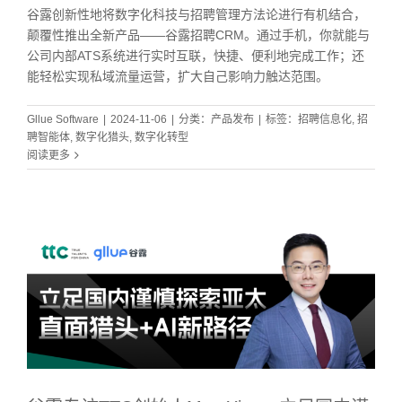
谷露创新性地将数字化科技与招聘管理方法论进行有机结合，
颠覆性推出全新产品——谷露招聘CRM。通过手机，你就能与
公司内部ATS系统进行实时互联，快捷、便利地完成工作；还
能轻松实现私域流量运营，扩大自己影响力触达范围。
Gllue Software
|
2024-11-06
|
分类：
产品发布
|
标签：
招聘信息化
,
招
聘智能体
,
数字化猎头
,
数字化转型
阅读更多