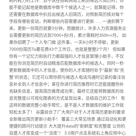
耗时耗力的工作：且不说在招聘网站上刷到候选人简历时，你
能不能记起他是数据库中数千个候选人之一；就算能记得，你
还需要在数据库中扒拉出候选人旧简历，对照新简历核对每个
字段有哪些变动，判断哪些内容需要进行更新……一通折腾下
来，更新一份简历就要3分钟。而据统计，许多人力资源服务企
业需要更新的简历达到7000+份/月，累计需耗时350h+/月。 如
果你招聘了一个人专门做 这件事，一天8小时不停歇，更新
7000份简历Ta要花费43个工作日，也就是整整2个月！ 但如果
你有一个记忆力和执行力都超强的人才信息管理小助手，不仅
能在你浏览简历时自动精准匹配数据库中的候选人，同时一秒
更新数据库中的人才信息，使你的人才库随时处于“最新”和“完
整”的状态；它还可以帮你把与候选人电话沟通时记录的备注信
息补全到人才信息中；甚在你进行简历推荐时它还能提醒你补
充缺失信息，提高简历推荐成功率；最终它还能将数据库的信
息完整度以可视化图表的方式呈现出来，总结自己的工作！ 有
这样的数据完整小助手帮忙，是不是人才数据库的维护工作就
轻松太多了！ 谷露综合了广大用户对于人才库简历更新的要求
全新推出简历更新小助手！ 覆盖三大常见场景 通过自动化和更
便捷的顾问行动提示 大大提升data的“新鲜度”和完整度 让你的
自建人才库变成一个“活库”！ 3.0用户点击系统右上角应用中心