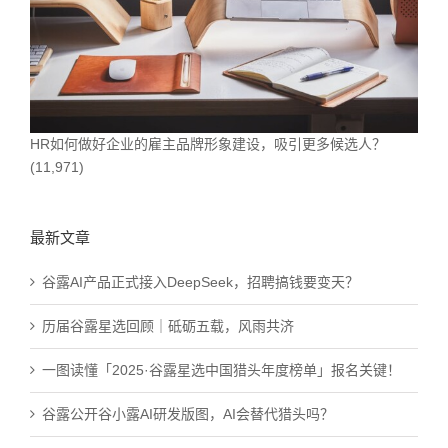
HR如何做好企业的雇主品牌形象建设，吸引更多候选人？
(11,971)
最新文章
谷露AI产品正式接入DeepSeek，招聘搞钱要变天？
历届谷露星选回顾｜砥砺五载，风雨共济
一图读懂「2025·谷露星选中国猎头年度榜单」报名关键！
谷露公开谷小露AI研发版图，AI会替代猎头吗？