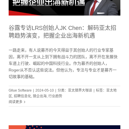
谷露专访LRS创始人JK Chen：解码亚太招
聘趋势演变，把握企业出海新机遇
一路走来，有人说募齐的今天得益于其创始人的行业专家基
因，离不开一支从上到下拥有战斗力的团队，离不开在发展快
车道上行驶、崛起的中国科技行业。作为募齐的创始人，
Roger从不否认这些说法。但他认为，专注与专业才是募齐一
切故事的基础。
Gllue Software
|
2024-05-10
|
分类：
亚太猎界大咖谈
|
标签：
亚太地
区
,
招聘信息化
,
猎企出海
,
行业趋势
阅读更多