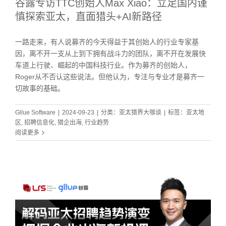
谷露专访TTC创始人Max Xiao：立足国内谨
慎探索亚太，直面猎头+AI新路径
一路走来，有人说募齐的今天得益于其创始人的行业专家基
因，离不开一支从上到下拥有战斗力的团队，离不开在发展快
车道上行驶、崛起的中国科技行业。作为募齐的创始人，
Roger从不否认这些说法。但他认为，专注与专业才是募齐一
切故事的基础。
Gllue Software
|
2024-09-23
|
分类：
亚太猎界大咖谈
|
标签：
亚太地
区
,
招聘信息化
,
猎企出海
,
行业趋势
阅读更多