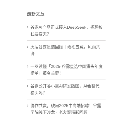
最新文章
谷露AI产品正式接入DeepSeek，招聘搞
钱要变天？
历届谷露星选回顾｜砥砺五载，风雨共
济
一图读懂「2025·谷露星选中国猎头年度
榜单」报名关键！
谷露公开谷小露AI研发版图，AI会替代
猎头吗？
协作共赢，破局2025中高端招聘！谷露
学院线下沙龙 · 老友聚精彩回顾