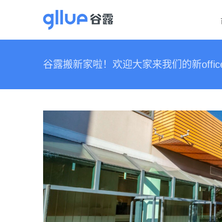
跳
过
内
容
谷露搬新家啦！欢迎大家来我们的新offic