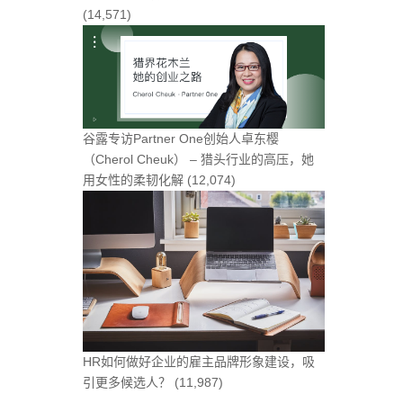
(14,571)
谷露专访Partner One创始人卓东樱
（Cherol Cheuk） – 猎头行业的高压，她
用女性的柔韧化解
(12,074)
HR如何做好企业的雇主品牌形象建设，吸
引更多候选人？
(11,987)