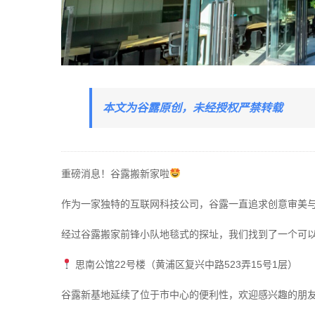
本文为谷露原创，未经授权严禁转载
重磅消息！
谷露搬新家啦
作为一家独特的互联网科技公司，
谷露一直追求
创意审美
经过谷露搬家前锋小队
地毯式的探址，
我们找到了一个可
思南公馆22号楼
（黄浦区复兴中路523弄15号1层）
谷露新基地延续了位于市中心的便利性，
欢迎感兴趣的朋