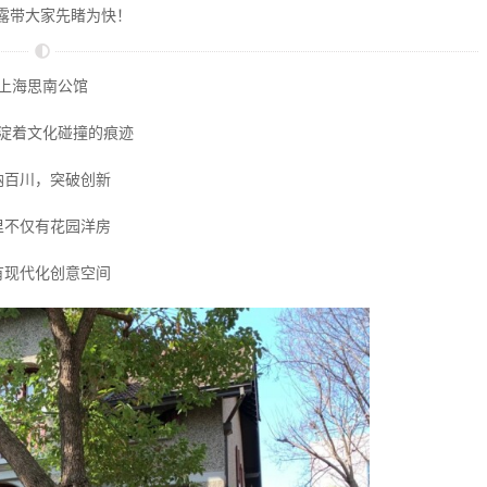
小露带大家先睹为快！
上海思南公馆
淀着文化碰撞的痕迹
纳百川，突破创新
里不仅有花园洋房
有现代化创意空间