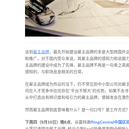
谈到
雇主品牌
，最先开始建设雇主品牌的多是大型跨国外
和推广，对于国内受众来说，其雇主品牌的感知力和说服
主品牌的建设中成为了先锋，雇主品牌不再是一句束之高阁的
感知的，与职场息息相关的日常。
在雇主品牌成为热议的当下，仍不常见到中小型公司对雇
司在人才竞争中往往存在“平台不够大”的劣势。如果不去寻找
从中打造出有辨识度和吸引力的雇主品牌，便越发会在激
然而雇主品牌到底意味着什么？是一句口号？是工作方式
下周四（9月10日）晚8点
，谷露特邀
RingCentral中国
从零打造国内雇主品牌–硅谷企服SaaS独角兽案例全解析