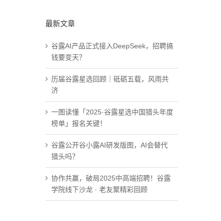
最新文章
谷露AI产品正式接入DeepSeek，招聘搞
钱要变天？
历届谷露星选回顾｜砥砺五载，风雨共
济
一图读懂「2025·谷露星选中国猎头年度
榜单」报名关键！
谷露公开谷小露AI研发版图，AI会替代
猎头吗？
协作共赢，破局2025中高端招聘！谷露
学院线下沙龙 · 老友聚精彩回顾