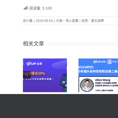
阅读量:
3,100
谷小露
|
2020-09-03
|
分类：
线上直播
|
标签：
雇主品牌
相关文章
UNTER联
邱猎猎集团总经
人Andy
L&S
理王庭钢
g分享《业
Recruitm
《VUCA时代，
50%？快
疗组经理
5年猎头如何破
VIP-
《Top Bil
局职业第二曲
ER业绩增
单干货
线》
籍！》