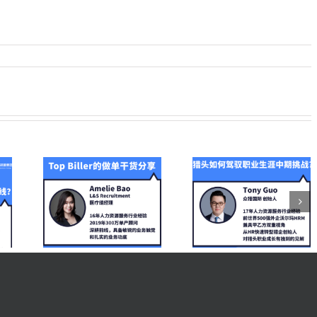
众猎国际创始人
0-2年猎头新
ent医
Tony Guo分享
「超车」计
分享
《猎头如何驾驭
（二） | 候选
ler的做
职业生涯中期挑
管理利器，玩
》
战？》
MPC法则