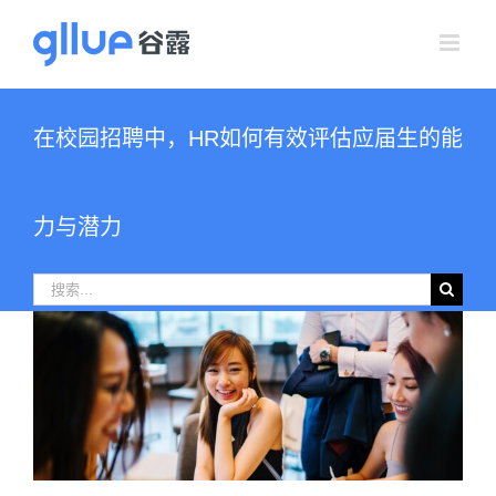
跳
过
内
容
在校园招聘中，HR如何有效评估应届生的能
力与潜力
搜
索：