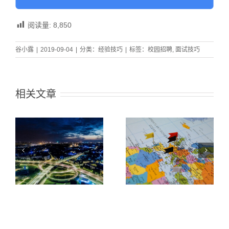
阅读量:
8,850
谷小露
|
2019-09-04
|
分类：
经验技巧
|
标签：
校园招聘
,
面试技巧
相关文章
通
揭秘疫情期间一
史上最全人才
，
站式远程校招5
Mapping实操指
价
大场景！从容不
南（步骤分解）
迫起航春招！