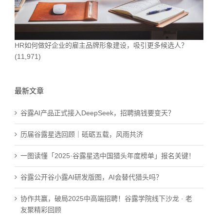
HR如何做好企业的雇主品牌形象建设，吸引更多候选人？
(11,971)
最新文章
谷露AI产品正式接入DeepSeek，招聘搞钱要变天？
历届谷露星选回顾｜砥砺五载，风雨共济
一图读懂「2025·谷露星选中国猎头年度榜单」报名关键！
谷露公开谷小露AI研发版图，AI会替代猎头吗？
协作共赢，破局2025中高端招聘！谷露学院线下沙龙 · 老
友聚精彩回顾