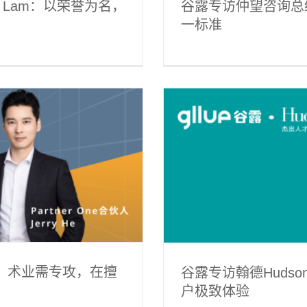
in Lam：以荣誉为名，
谷露专访仲望咨询总经
一标准
 Lin： 以匠心精神追求客户
 He：术业需专攻，在擅
谷露专访翰德Hudson
户极致体验