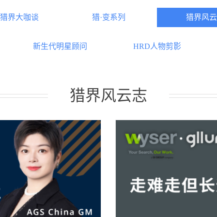
猎界大咖谈
猎·变系列
猎界风云
新生代明星顾问
HRD人物剪影
猎界风云志
ry He：走难走但长远的路