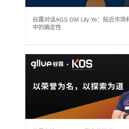
谷露对话AGS GM Lily Ye：贴近
中的确定性
为名，以
谷露专访仲望咨询总经理景红Joyc
标准
猎界风云志