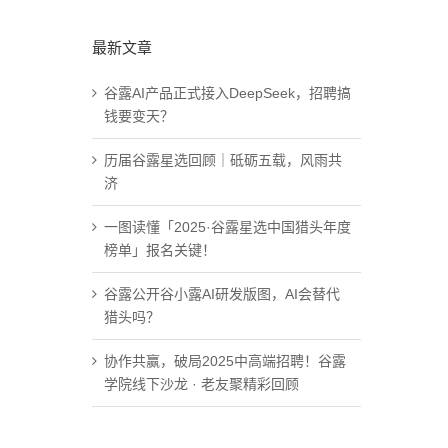
最新文章
谷露AI产品正式接入DeepSeek，招聘搞
钱要变天？
历届谷露星选回顾｜砥砺五载，风雨共
济
一图读懂「2025·谷露星选中国猎头年度
榜单」报名关键！
谷露公开谷小露AI研发版图，AI会替代
猎头吗？
协作共赢，破局2025中高端招聘！谷露
学院线下沙龙 · 老友聚精彩回顾