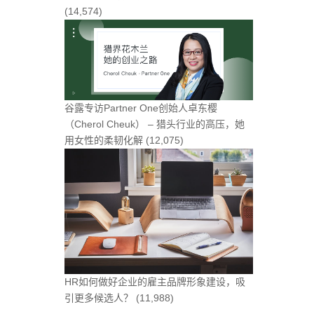
(14,574)
谷露专访Partner One创始人卓东樱
（Cherol Cheuk） – 猎头行业的高压，她
用女性的柔韧化解
(12,075)
HR如何做好企业的雇主品牌形象建设，吸
引更多候选人？
(11,988)