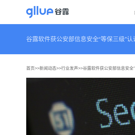
跳
过
内
容
谷露软件获公安部信息安全“等保三级”
首页>>
新闻动态
>>
行业发声
>>
谷露软件获公安部信息安全