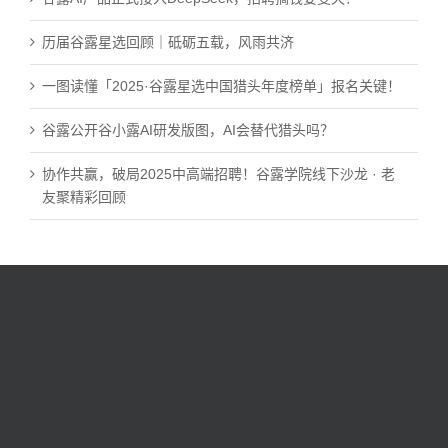
历届谷露星选回顾｜砥砺五载，风雨共济
一图读懂「2025·谷露星选中国猎头年度榜单」报名关键！
谷露公开谷小露AI研发版图，AI会替代猎头吗？
协作共赢，破局2025中高端招聘！谷露学院线下沙龙 · 老
友聚精彩回顾