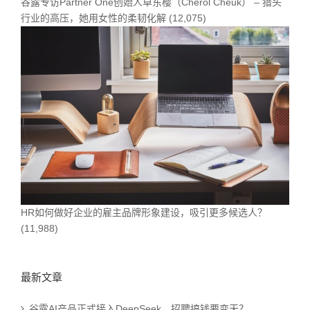
谷露专访Partner One创始人卓东樱（Cherol Cheuk） – 猎头
行业的高压，她用女性的柔韧化解
(12,075)
HR如何做好企业的雇主品牌形象建设，吸引更多候选人？
(11,988)
最新文章
谷露AI产品正式接入DeepSeek，招聘搞钱要变天？