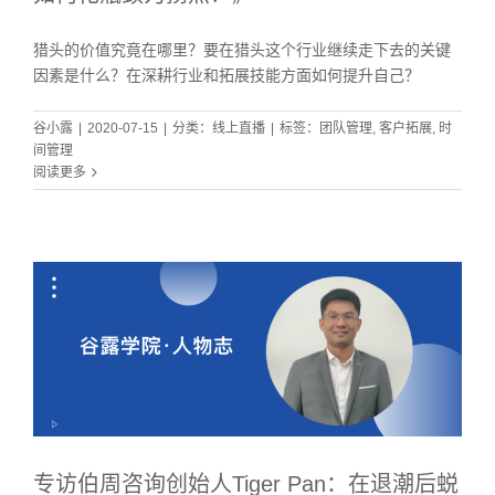
猎头的价值究竟在哪里？要在猎头这个行业继续走下去的关键
因素是什么？在深耕行业和拓展技能方面如何提升自己？
谷小露
|
2020-07-15
|
分类：
线上直播
|
标签：
团队管理
,
客户拓展
,
时
间管理
阅读更多
后
专访伯周咨询创始人Tiger Pan：在退潮后蜕