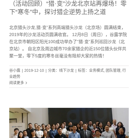
（活动回顾）“猎·变”沙龙北京站再爆场！零
下“寒冬”中，探讨猎企逆势上扬之道
北京猎头沙龙,猎·变”系列高端猎头沙龙（北京场）圆满结束，
2019年的沙龙活动页圆满收官。 12月8日（周日），谷露学院
在北京市朝阳区阳光100成功举办了“猎·变”系列巡回沙龙（北
京站）。 自北京及周边城市70余家猎企的近150位猎头伙伴共
聚一堂，零下5度的寒冬丝毫没有阻却大家的热情！
谷小露
|
2019-12-10
|
分类：
线下沙龙
|
标签：
业务模式
,
团队管理
,
行
业趋势
阅读更多