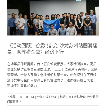
（活动回顾）谷露“猎·变”沙龙苏州站圆满落
幕，助阵猎企应对经济下行
在场学员踊跃提问，台上嘉宾倾囊相授，大家畅所欲言，高质
量业务探讨让参会者受益匪浅。 近五十位资深猎头顾问、团队
管理者、合伙人及猎头创业者们共聚一堂，热烈探讨在下行经
济形势中猎企如何提高自身的管理内功，进而拥有抗击风险与
市场不利变化的能力。
谷小露
|
2019-08-13
|
分类：
线下沙龙
|
标签：
KPI
,
团队管理
,
行业趋势
阅读更多