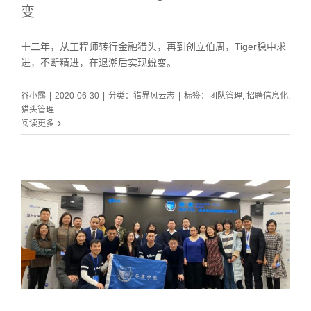
变
十二年，从工程师转行金融猎头，再到创立伯周，Tiger稳中求
进，不断精进，在退潮后实现蜕变。
谷小露
|
2020-06-30
|
分类：
猎界风云志
|
标签：
团队管理
,
招聘信息化
,
猎头管理
阅读更多