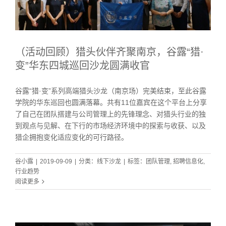
（活动回顾）猎头伙伴齐聚南京，谷露“猎·
变”华东四城巡回沙龙圆满收官
谷露“猎·变”系列高端猎头沙龙（南京场）完美结束，至此谷露
学院的华东巡回也圆满落幕。共有11位嘉宾在这个平台上分享
了自己在团队搭建与公司管理上的先锋理念、对猎头行业的独
到观点与见解、在下行的市场经济环境中的探索与收获、以及
猎企拥抱变化适应变化的可行路径。
谷小露
|
2019-09-09
|
分类：
线下沙龙
|
标签：
团队管理
,
招聘信息化
,
行业趋势
阅读更多