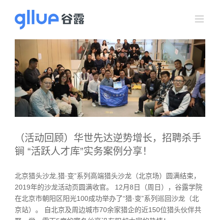
跳
过
内
容
（活动回顾）华世先达逆势增长，招聘杀手
锏 “活跃人才库”实务案例分享！
北京猎头沙龙,猎·变”系列高端猎头沙龙（北京场）圆满结束，
2019年的沙龙活动页圆满收官。 12月8日（周日），谷露学院
在北京市朝阳区阳光100成功举办了“猎·变”系列巡回沙龙（北
京站）。 自北京及周边城市70余家猎企的近150位猎头伙伴共