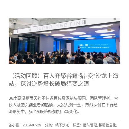
（活动回顾）百人齐聚谷露“猎·变”沙龙上海
站，探讨逆势增长破局猎变之道
36度高温暴雨天挡不住近百位资深猎头顾问、团队管理者、合
伙人及猎头创业者的热情，大家共聚一堂，热烈探讨在下行经
济形势中，猎企如何积极拥抱市场变化。
谷小露
|
2019-07-29
|
分类：
线下沙龙
|
标签：
团队管理
,
招聘信息化
,