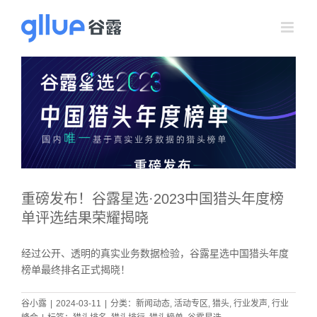
跳
过
内
容
重磅发布！谷露星选·2023中国猎头年度榜
单评选结果荣耀揭晓
经过公开、透明的真实业务数据检验，谷露星选中国猎头年度
榜单最终排名正式揭晓！
谷小露
|
2024-03-11
|
分类：
新闻动态
,
活动专区
,
猎头
,
行业发声
,
行业