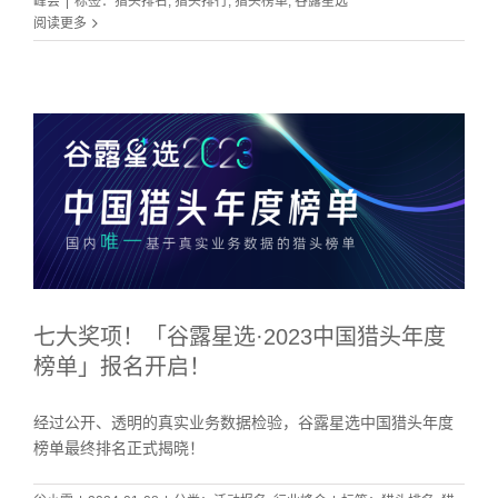
峰会
|
标签：
猎头排名
,
猎头排行
,
猎头榜单
,
谷露星选
阅读更多
七大奖项！「谷露星选·2023中国猎头年度
榜单」报名开启！
经过公开、透明的真实业务数据检验，谷露星选中国猎头年度
榜单最终排名正式揭晓！