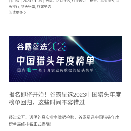
谷小露
|
2024-01-08
|
分类：
活动报名
,
行业峰会
|
标签：
猎头排名
,
猎
头排行
,
猎头榜单
,
谷露星选
阅读更多
报名即将开始！谷露星选2023中国猎头年度
榜单回归，这些时间不容错过
经过公开、透明的真实业务数据检验，谷露星选中国猎头年度
榜单最终排名正式揭晓！