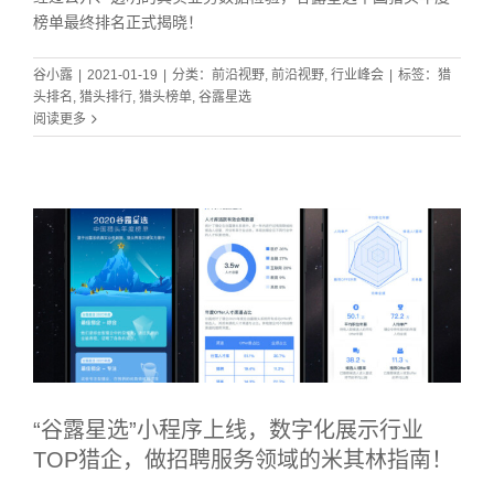
榜单最终排名正式揭晓！
谷小露
|
2021-01-19
|
分类：
前沿视野
,
前沿视野
,
行业峰会
|
标签：
猎
头排名
,
猎头排行
,
猎头榜单
,
谷露星选
阅读更多
“谷露星选”小程序上线，数字化展示行业
TOP猎企，做招聘服务领域的米其林指南！