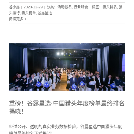
谷小露
|
2023-12-29
|
分类：
活动报名
,
行业峰会
|
标签：
猎头排名
,
猎
头排行
,
猎头榜单
,
谷露星选
阅读更多
重磅！谷露星选·中国猎头年度榜单最终排名
揭晓！
经过公开、透明的真实业务数据检验，谷露星选中国猎头年度
榜单最终排名正式揭晓！