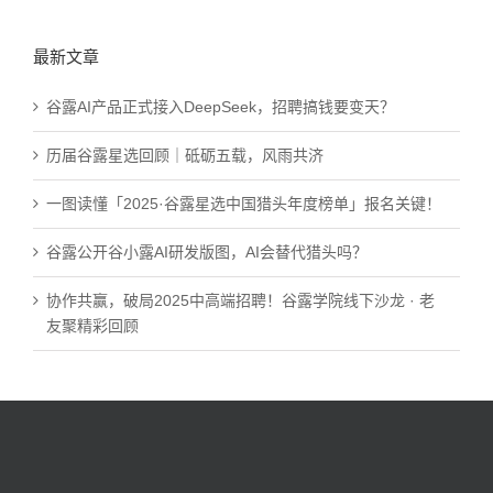
最新文章
谷露AI产品正式接入DeepSeek，招聘搞钱要变天？
历届谷露星选回顾｜砥砺五载，风雨共济
一图读懂「2025·谷露星选中国猎头年度榜单」报名关键！
谷露公开谷小露AI研发版图，AI会替代猎头吗？
协作共赢，破局2025中高端招聘！谷露学院线下沙龙 · 老
友聚精彩回顾