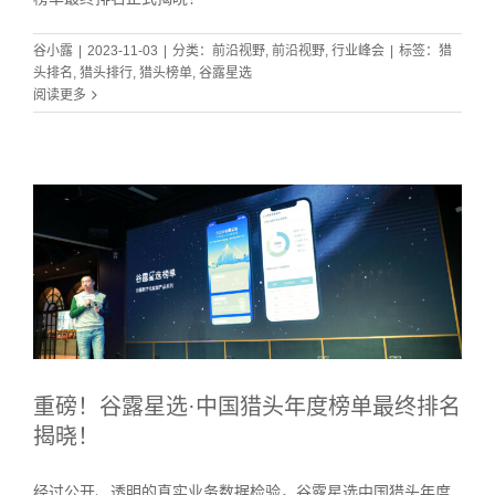
谷小露
|
2023-11-03
|
分类：
前沿视野
,
前沿视野
,
行业峰会
|
标签：
猎
头排名
,
猎头排行
,
猎头榜单
,
谷露星选
阅读更多
重磅！谷露星选·中国猎头年度榜单最终排名
揭晓！
经过公开、透明的真实业务数据检验，谷露星选中国猎头年度