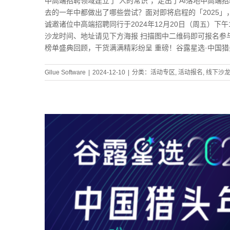
中高端招聘领域建立了“人的常识”，走出了AI落地中高端
去的一年中都做出了哪些尝试？面对即将启程的「2025
诚邀诸位中高端招聘同行于2024年12月20日（周五）下
沙龙时间、地址请见下方海报 扫描图中二维码即可报名参与！
榜单盛典回顾，干货满满精彩纷呈 重磅！谷露星选·中国
Gllue Software
|
2024-12-10
|
分类：
活动专区
,
活动报名
,
线下沙