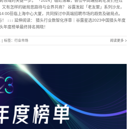
招聘领域的关键一步。 「2024」临近落幕，各位中高端招聘老友们在过
」，又有怎样的破局思路待与业界共商？ 谷露发起「老友聚」系列沙龙，
午14:00莅临上海中心大厦，共同探讨中高端招聘市场的趋势及破局点。
 ↓↓↓ 延伸阅读： 猎头行业数智化序章｜谷露星选2023中国猎头年度
猎头年度榜单最终排名揭晓！
龙
|
标签：
行业市场
阅读更多