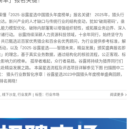
度榜单」报名关键！
读懂「2025·谷露星选中国猎头年度榜单」报名关键！ 2025年，猎头行
达。新兴产业的人才缺口与传统行业的结构变动，犹如“破局密码”，亟
队能力模型优化、破除内部藩篱以增强组织韧性，或拓展业务边界、深入
诸行动。 谷露持续深耕人力资源科技领域，十余年同行，始终坚守为
，共已甄选近百家优秀猎企和百余名优秀顾问，为行业提供参考标准，解
动，以及「2025·谷露星选——智猎未来，精益发展」颁奖盛典报名即
准」的理念，基于真实业务数据，通过结构化的核验流程，公正客观、标
影响力的榜单。 孤举者难起，众行者易趋。谷露将持续为猎界同行们
赴精益发展之路。 本届星选流程及评选项目详解参见下图 扫描图中二
读： 猎头行业数智化序章｜谷露星选2023中国猎头年度榜单盛典回顾，
终排名揭晓！
名
,
线下沙龙
,
行业发声
|
标签：
行业市场
阅读更多