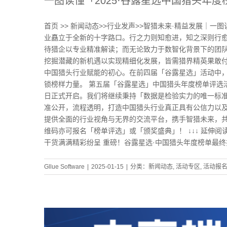
一图读懂「2025·谷露星选中国猎头年
首页 >> 新闻动态>>行业发声>>智猎未来·精益发展｜一图
业矗立于全新的十字路口。行之力则知愈进，知之深则行愈
待猎企以专业精准解读；而无论致力于数智化背景下的团
挖掘潜藏的新机遇以实现精细化发展，皆需猎界精英果敢付
中国猎头行业赋能的初心。在前四届「谷露星选」活动中
锁榜样力量。 第五届「谷露星选」中国猎头年度榜单评选活
日正式开启。我们将继续秉持「数据是检验实力的唯一标
准公开，流程透明，打造中国猎头行业真正具有公信力以及
提供全面的行业视角与无界的交流平台，携手智猎未来，共
维码亦可报名「榜单评选」或「颁奖盛典」！ ↓↓↓ 延伸阅
干货满满精彩纷呈 重磅！谷露星选·中国猎头年度榜单最
Gllue Software
|
2025-01-15
|
分类：
新闻动态
,
活动专区
,
活动报