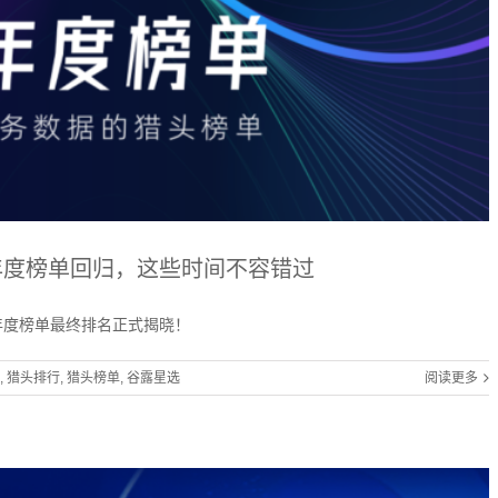
年度榜单回归，这些时间不容错过
年度榜单最终排名正式揭晓！
,
猎头排行
,
猎头榜单
,
谷露星选
阅读更多