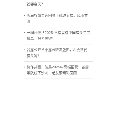
钱要变天？
历届谷露星选回顾｜砥砺五载，风雨共
济
一图读懂「2025·谷露星选中国猎头年度
榜单」报名关键！
谷露公开谷小露AI研发版图，AI会替代
猎头吗？
协作共赢，破局2025中高端招聘！谷露
学院线下沙龙 · 老友聚精彩回顾