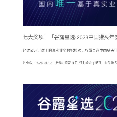
七大奖项！「谷露星选·2023中国猎头
经过公开、透明的真实业务数据检验，谷露星选中国猎头
谷小露
|
2024-01-08
|
分类：
活动报名
,
行业峰会
|
标签：
猎头排名