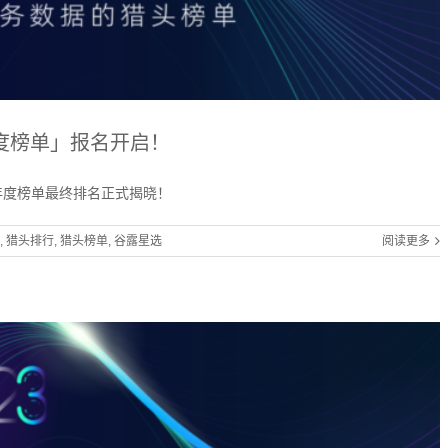
年度榜单」报名开启！
年度榜单最终排名正式揭晓！
,
猎头排行
,
猎头榜单
,
谷露星选
阅读更多