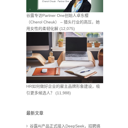
谷露专访Partner One创始人卓东樱
（Cherol Cheuk） – 猎头行业的高压，她
用女性的柔韧化解
(12,075)
HR如何做好企业的雇主品牌形象建设，吸
引更多候选人？
(11,988)
最新文章
谷露AI产品正式接入DeepSeek，招聘搞