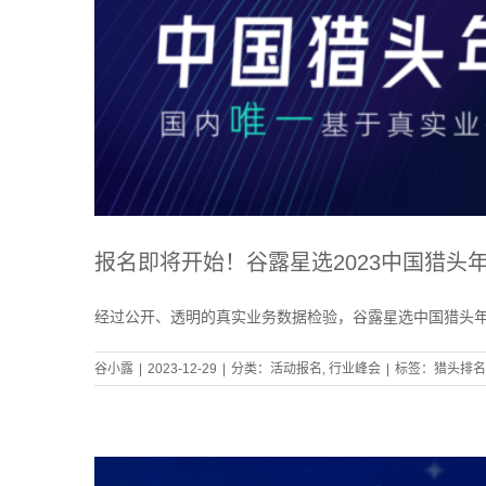
报名即将开始！谷露星选2023中国猎头
经过公开、透明的真实业务数据检验，谷露星选中国猎头
谷小露
|
2023-12-29
|
分类：
活动报名
,
行业峰会
|
标签：
猎头排名