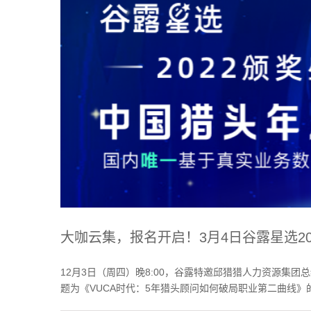
大咖云集，报名开启！3月4日谷露星选2
12月3日（周四）晚8:00，谷露特邀邱猎猎人力资源集团
题为《VUCA时代：5年猎头顾问如何破局职业第二曲线》