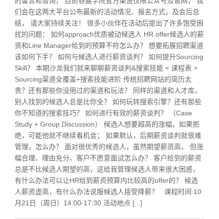
的留言和咨询， 目前谷露学院官方渠道仅限公众号及官网， 我
们会在这两大平台公布最新的活动情况、报名方式，及会后总
结， 请大家持续关注！ 很多小伙伴在活动后提出了许多饱受困
扰的问题： 如何approach优质被动候选人 HR offer候选人的薪
资和Line Manager给到的预算不符怎么办？ 想要拓展招聘渠道
该如何下手？ 如何与候选人进行薪资谈判？ 如何提升Sourcing
Skill？ 本期沙龙我们就来聊聊薪资谈判&搜索技能 < 课程表 >
Sourcing渠道全覆盖+搜索技能进阶 传统招聘网站的简历太
贵？还有那些你没用过的渠道和玩法？ 同样的渠道和人才库，
别人找到的候选人总是比你全？ 如何玩转搜索引擎？还有那些
你不知道的搜索技巧？ 如何进行有效的薪资谈判？ （Case
Study + Group Discussion） 候选人想要超高的涨幅，如果拒
绝，可能他就不继续看机会； 如果默认，后期薪资谈判就很难
管理，怎么办？ 面对很优秀的候选人，虽然期望薪资高， 但涨
幅合理、理由充分、客户不愿意面试怎么办？ 客户给到的薪资
总是不比候选人期望的高，这给我管理候选人带来很大困惑，
有什么办法可以让HR给到薪资预算内比较高的offer的？ 候选
人薪资虚高，有什么办法说服候选人接受降薪？ 课程时间 10
月21日（周日）14:00-17:30 活动地点 [...]