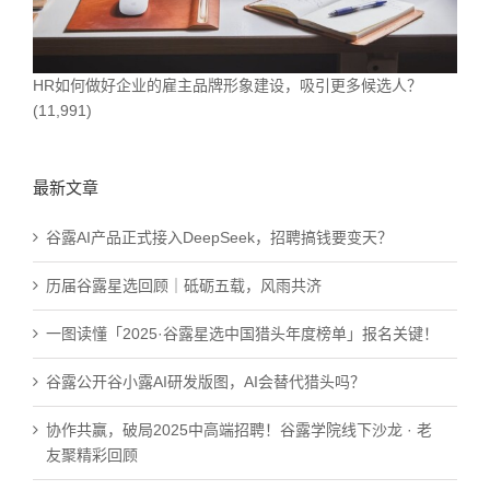
HR如何做好企业的雇主品牌形象建设，吸引更多候选人？
(11,991)
最新文章
谷露AI产品正式接入DeepSeek，招聘搞钱要变天？
历届谷露星选回顾｜砥砺五载，风雨共济
一图读懂「2025·谷露星选中国猎头年度榜单」报名关键！
谷露公开谷小露AI研发版图，AI会替代猎头吗？
协作共赢，破局2025中高端招聘！谷露学院线下沙龙 · 老
友聚精彩回顾