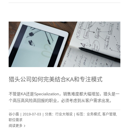
猎头公司如何完美结合KA和专注模式
不管是KA还是Specialization，销售难度都大幅增加，猎头是一
个高压高风险高回报的职业，必须考虑到从客户需求出发。
谷小露
|
2019-07-03
|
分类：
行业大咖说
|
标签：
业务模式
,
客户管理
,
职位需求
阅读更多