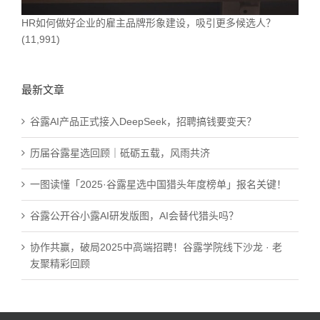
HR如何做好企业的雇主品牌形象建设，吸引更多候选人？
(11,991)
最新文章
谷露AI产品正式接入DeepSeek，招聘搞钱要变天？
历届谷露星选回顾｜砥砺五载，风雨共济
一图读懂「2025·谷露星选中国猎头年度榜单」报名关键！
谷露公开谷小露AI研发版图，AI会替代猎头吗？
协作共赢，破局2025中高端招聘！谷露学院线下沙龙 · 老
友聚精彩回顾