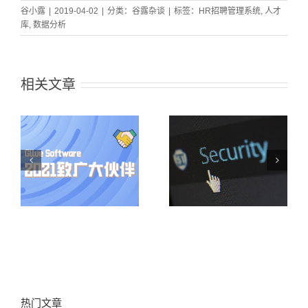
谷小露
|
2019-04-02
|
分类：
谷露杂谈
|
标签：
HR招聘管理系统
,
人才
库
,
数据分析
相关文章
谷露软件获公安
谷露案例集锦 |
人
部信息安全“等保
医改+疫情洗礼
一
三级”认证，信息
下，药企交出了
安全体系建设领
这样的招聘创新
先行业
答卷…
热门文章