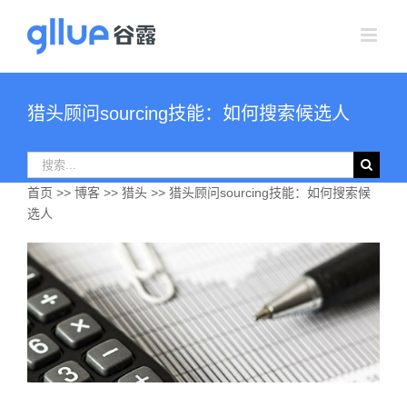
跳
过
内
容
猎头顾问sourcing技能：如何搜索候选人
搜
索：
首页
>>
博客
>>
猎头
>> 猎头顾问sourcing技能：如何搜索候
选人