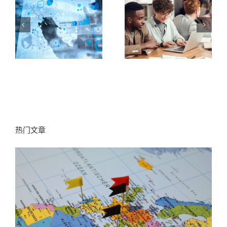
合
今天公开猎头顾
？
史上最全猎头BD
问业绩过百万的
三
流程攻略（内含
秘密 | 谷露猎头
度
关键Q&A）
系统3.0版谍报速
递
热门文章