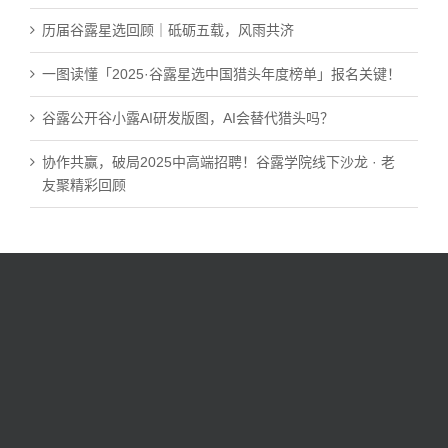
历届谷露星选回顾｜砥砺五载，风雨共济
一图读懂「2025·谷露星选中国猎头年度榜单」报名关键！
谷露公开谷小露AI研发版图，AI会替代猎头吗？
协作共赢，破局2025中高端招聘！谷露学院线下沙龙 · 老
友聚精彩回顾