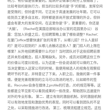
响力、有价值是很重要的。成熟外企做事已经分工很细致了，
比较考验的是执行力，担当的比较多的是“手”的职能，发挥空间
是受限的；但铃盛不同，它正处于高速发展的壮年期，它可以
给到员工更多自主权，同样都是崇尚开放式管理的外企，但铃
盛会有更大的发挥空间，在这里你是“手”，更重要的，你还是
“大脑”。 （Rachel在美国总部硅谷办公室的花园里办公） 谷
露：您加入铃盛之后，在招聘策略上做了哪些调整? Rachel：
在厦门office想要快速扩张的背景下，从哪儿招？什么人是好
的？是可以招到的？从哪儿去触达这些人？厦门招人的上限在
哪里？从外地招聘需要什么代价？当时团队对于这些招聘前景
还并未形成概念，招人策略缺失。另外，成员对招聘这份工作
的价值认可度比较低，认为这是一份会说话就可以做的工作。
当决定要加入这家公司的时候，我便用候选人的视角在观察招
聘环节的不足，并特意记了下来。入职之后，我做的第一件事
情，便是完善观察到的立马可以改进的地方，比如邮件的签
名，Recruiter自身在媒体上profile的打造，JD的规范等等。这
些都是立竿见影可以看到成果的一些改变，帮助团队迅速提升
对外的专业形象。 第二、建立有效的激励机制。好的激励机制
可以有效地发现和激励优秀的表现，同时可以看到团队的不足
之处，以采取措施进行改进。 第三、梳理流程建立规范。这包