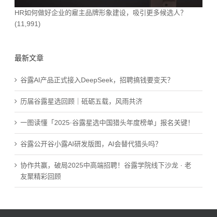
HR如何做好企业的雇主品牌形象建设，吸引更多候选人？
(11,991)
最新文章
谷露AI产品正式接入DeepSeek，招聘搞钱要变天？
历届谷露星选回顾｜砥砺五载，风雨共济
一图读懂「2025·谷露星选中国猎头年度榜单」报名关键！
谷露公开谷小露AI研发版图，AI会替代猎头吗？
协作共赢，破局2025中高端招聘！谷露学院线下沙龙 · 老
友聚精彩回顾