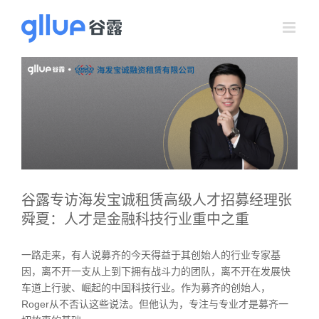
跳
过
内
容
谷露专访海发宝诚租赁高级人才招募经理张
舜夏：人才是金融科技行业重中之重
一路走来，有人说募齐的今天得益于其创始人的行业专家基
因，离不开一支从上到下拥有战斗力的团队，离不开在发展快
车道上行驶、崛起的中国科技行业。作为募齐的创始人，
Roger从不否认这些说法。但他认为，专注与专业才是募齐一