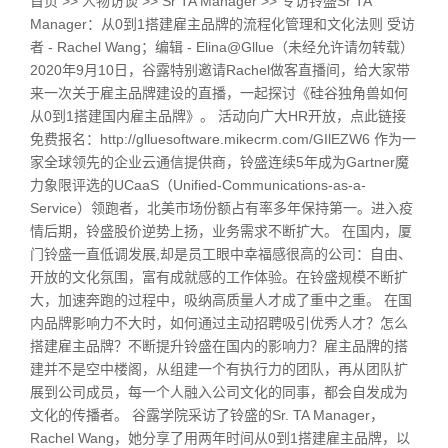
首页 >> 人物访谈 >> Sr TA Manager >> 专访铃盛Sr TA
Manager：从0到1搭建雇主品牌的流程化管理和文化法则 受访
者 - Rachel Wang；编辑 - Elina@Gllue（未经允许请勿转载）
2020年9月10日，谷露特别邀请Rachel做客直播间，给大家带
来一次关于雇主品牌建设的直播，一起探讨《硅谷独角兽如何
从0到1搭建国内雇主品牌》。 活动向广大HR开放，点此链接
免费报名：http://glluesoftware.mikecrm.com/GIlEZW6 作为一
家全球领先的企业云通信提供商，铃盛连续5年成为Gartner魔
力象限评选的UCaaS（Unified-Communications-as-a-
Service）领跑者，北美市场份额占有率多年保持第一。进入疫
情后期，铃盛股价逆势上扬，业务需求不断扩大。 在国内，厦
门铃盛一直低调发展,却是员工眼中幸福感很高的公司：自由、
开放的文化氛围，富有成就感的工作体验。在铃盛规模不断扩
大，加速奔跑的过程中，吸纳高质量人才成了重中之重。 在国
内品牌影响力不大时，如何通过主动招聘吸引优秀人才？怎么
搭建雇主品牌？不断提升铃盛在国内的影响力？雇主品牌的搭
建并不是空中楼阁，从组建一个有执行力的团队，再从团队扩
展到公司成员，每一个人融入公司文化的同事，都会自发成为
文化的传播者。 谷露学院采访了铃盛的Sr. TA Manager，
Rachel Wang，她分享了用两年时间从0到1搭建雇主品牌，以