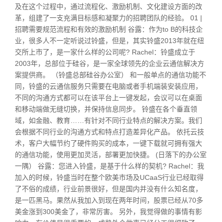
及在这个过程中，通过流程化、激励机制、文化建设方面的改
革，组建了一支充满目标感和凝聚力的招聘团队的经验。 01 |
招聘需要规范流程和有效的激励机制 谷露：作为to B的科技企
业，很多人不一定听说过铃盛，但是，其实铃盛2013年就在纽
交所上市了，是一家什么样的公司呢? Rachel：铃盛成立于
2003年，总部位于硅谷，是一家全球领先的企业云通信解决方
案提供商。 （铃盛总部硅谷办公室） 和一般单点的通信功能不
同，铃盛的云通信服务只需要在电脑或者手机端装安装应用，
不同的沟通方式都可以在该平台上一键发起，会议可以在桌面
和移动端做无缝切换，并保持信息同步。 铃盛在各个垂直领
域，如金融、教育……有针对不同行业特点的解决方案。我们
会根据不同行业的沟通方式和特点打造差异化产品。 依托云技
术，客户大幅节约了硬件购买的成本，一键下载就可拥有强大
的通信功能，使用更加灵活，部署更加快捷。 (日落下的办公室
一隅） 谷露：您进入铃盛，是基于什么样的契机? Rachel：我
加入的时候，铃盛当时在整个欧美市场及UCaaS行业已经取得
了不俗的成绩，行业前景很好，但是国内并没有什么知名度，
是一匹黑马。果然从我加入到现在两年时间，股票已经从70多
美金涨到300美金了，非常厉害。 另外，我觉得做的事情有影