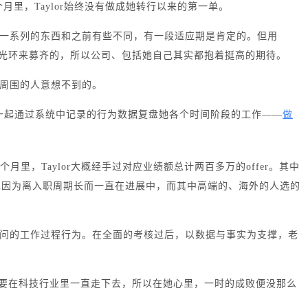
1个月里，Taylor始终没有做成她转行以来的第一单。
一系列的东西和之前有些不同，有一段适应期是肯定的。但用
光环来募齐的，所以公司、包括她自己其实都抱着挺高的期待。
周围的人意想不到的。
lor一起通过系统中记录的行为数据复盘她各个时间阶段的工作——
做
里，Taylor大概经手过对应业绩额总计两百多万的offer。其中
的也因为离入职周期长而一直在进展中，而其中高端的、海外的人选的
问的工作过程行为。在全面的考核过后，以数据与事实为支撑，老
决心要在科技行业里一直走下去，所以在她心里，一时的成败便没那么