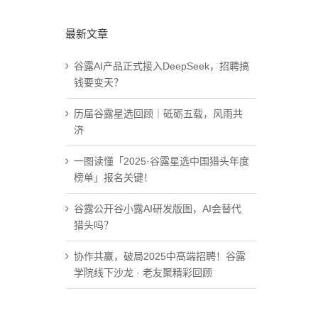
最新文章
谷露AI产品正式接入DeepSeek，招聘搞
钱要变天？
历届谷露星选回顾｜砥砺五载，风雨共
济
一图读懂「2025·谷露星选中国猎头年度
榜单」报名关键！
谷露公开谷小露AI研发版图，AI会替代
猎头吗？
协作共赢，破局2025中高端招聘！谷露
学院线下沙龙 · 老友聚精彩回顾