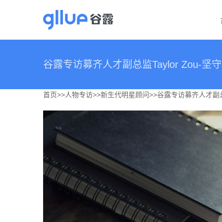
跳
过
内
容
谷露专访募齐人才副总监Taylor Zou-
首页
>>
人物专访
>>
新生代明星顾问
>>谷露专访募齐人才副总监