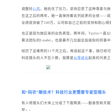
调整好
心态
，她抗住了压力，坚持忍受了这种落差与挫
在这之后的两年，她一直保持着名列前茅的业绩——就在「
业绩就突破了240万，公司和自己之前的坚持和耐心得
也正是因为她后来的出色表现，两年间，Taylor一
算法团队的Leader，也是募齐几位副总监级别的同事
经历了这难熬的11个月之后，再说起这个事，她已经
科技猎头的人不在少数，我算是
从零成长
起来的代表之
和“码农”聊技术？
科技行业更需要专家型猎头
有人将猎头们大体上分成了下面两类——勤奋型和天赋
型」。