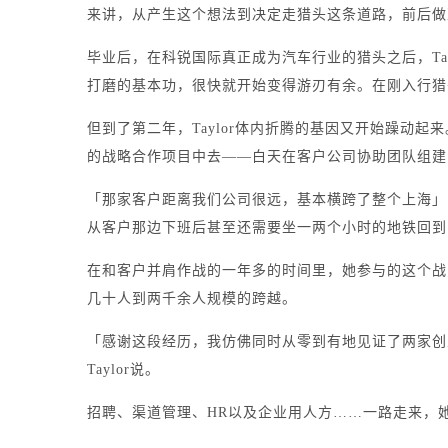
来讲，从产生这个想法到决定走猎头这条道路，前后做
毕业后，在科锐国际真正成为汽车行业的猎头之后，Ta
打磨的基本功，很快就开始变得游刃有余。在刚入行猎
但到了第二年，Taylor体内折腾的基因又开始躁动
的战略合作项目中去——白天在客户公司协助团队组建
「那家客户距离我们公司很远，基本横跨了整个上海」当
从客户那边下班后甚至还需要坐一两个小时的地铁回到
在和客户并肩作战的一年多的时间里，她参与的这个战
几十人到两千余人规模的跨越。
「感谢这段经历，我仿佛同时从零到有地见证了两家创
Taylor说。
招聘、渠道管理、HR以及企业用人方……一路走来，