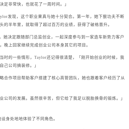
决定非常快，也就花了一周时间。」
ylor发现，这个职业果真与她十分契合。
第一年，她下狠功夫不断
头的半年里，就取得了超过百万的业绩，获得了破格晋升。
起来。她决定跟随部门总监创业，一起深度参与到一家造车新势力客户
，晚上回家继续完成创业公司本身其它的项目。
时的一些情形，Taylor还记得很清楚，「刚开始创业的时候，我
自己公司搞装修。」
略合作项目帮助客户搭建了核心高管团队，她也跟着客户经历了从
业公司的发展。虽然很辛苦，但它给了我足以脱胎换骨的锻炼。」
她设身处地地体验了不同角色。