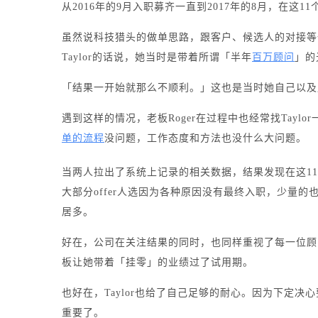
从2016年的9月入职募齐一直到2017年的8月，在这1
虽然说科技猎头的做单思路，跟客户、候选人的对接等
Taylor的话说，她当时是带着所谓「半年
百万顾问
」的
「结果一开始就那么不顺利。」这也是当时她自己以及
遇到这样的情况，老板Roger在过程中也经常找Tay
单的流程
没问题，工作态度和方法也没什么大问题。
当两人拉出了系统上记录的相关数据，结果发现在这11个月
大部分offer人选因为各种原因没有最终入职，少量
居多。
好在，公司在关注结果的同时，也同样重视了每一位顾
板让她带着「挂零」的业绩过了试用期。
也好在，Taylor也给了自己足够的耐心。因为下定
重要了。