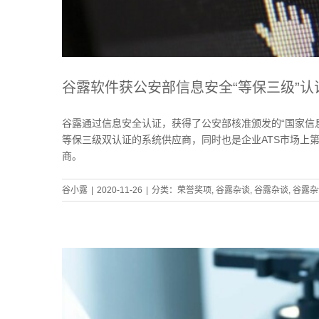
谷露软件获公安部信息安全“等保三级”
谷露通过信息安全认证，获得了公安部核准颁发的“国家信息
等保三级双认证的系统供应商，同时也是企业ATS市场上第一
商。
谷小露
|
2020-11-26
|
分类：
荣誉奖项
,
谷露杂谈
,
谷露杂谈
,
谷露杂