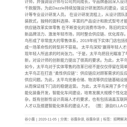
计师，并强调设计师与公司共同成长，令品牌基因深入设计师骨
千款服饰，为此Dazzle持续加强设计研发团队的建设，
计等专业设计研发人员。 在设计研发流程上，从设计团队
装款式，独特的面料选择、丰富的产品设计和款式型号才能
供应链改革实体零售 在不断变化的消费市场中，陈旧的实
新品牌活力、激发年轻市场，同时整合供应链、优化库存。
鸟形成了非常庞大的零售体系，2019年线下实体门店包括
成一场革命性的转型并不容易。 太平鸟深知“赢得年轻人
现年轻人所追求的时尚张力。”于是，太平鸟把目光瞄准了年
新，对设计师的创新能力提出了很高的要求。为此，太平
如今，太平鸟对于实体零售的改革已经不是仅仅停留在简
太平鸟正在打造 “柔性供应链”：供应链应对顾客需求的
供应问题。为此，太平鸟完善仓储、物流等供应链基础设
从而保证线下门店的稳健运营。 为此，太平鸟采用了多个
能化装备开发，智能化车间建设，培育发展大规模个性化定
杂，既有创新性设计高端人才的要求，也有包括涵盖互联
人才以及搭建智能化体系的建设人才。 （图：源自ELLA CHIN
谷小露
|
2020-11-05
|
分类：
谷露杂谈
,
谷露杂谈
|
标签：
招聘解决