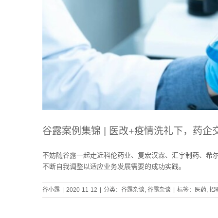
谷露案例集锦 | 医改+疫情洗礼下，药
不妨随谷露一起走近科伦药业、复宏汉霖、汇宇制药、希
不断自我调整以适应业务发展需要的成功实践。
谷小露
|
2020-11-12
|
分类：
谷露杂谈
,
谷露杂谈
|
标签：
医药
,
招