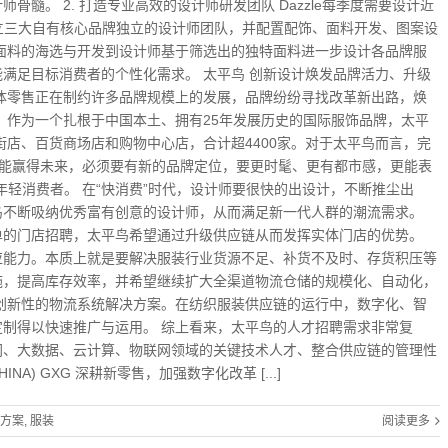
髓。 2. 打造专业高效的设计师研发团队 Dazzle每季度需要设计近
设立三大自有核心品牌独立的设计师团队，并配置配饰、面料开发、图案设
面料的海选与开发到设计师基于筛选出的独特面料进一步设计各品牌服
满足目标消费者的个性化需求。 太平鸟 创新设计焕发品牌活力、升级
体零售正在制约许多品牌规模上的发展，品牌纷纷寻找改革新出路，焕
 作为一个扎根于中国本土、拥有25年发展历史的国际服饰品牌，太平
街店、百货商场店和购物中心店，合计超4400家。对于太平鸟而言，完
才能赢得未来，必须要有新的品牌定位，要更时髦、更有都市感，更能表
轻消费者。 在“快消费”时代，设计师要很快的出设计，不断推尘出
鸟不断吸纳优秀富有创意的设计师，从而满足新一代人群的潮流需求。
单的门店招聘，太平鸟希望通过升级供应链从而发挥实体门店的优势。
反应能力。本质上就是要解决服装行业货源不足、补货不及时、存货积压等
施，提高库存效率，并希望继续扩大全渠道物流仓储的规模化、自动化，
创新性的物流系统解决方案。在纺织服装供应链的运行中，数字化、智
制得以快速推广与运用。 综上看来，太平鸟的人才招聘需求非常复
网、大数据、云计算、物联网领域的关键技术人才、整合供应链的管理性
A) GXG 深耕新零售，加强数字化改革 [...]
方案
,
服装
阅读更多