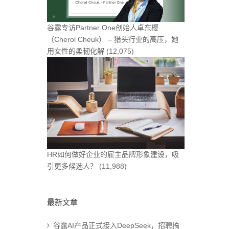
谷露专访Partner One创始人卓东樱
（Cherol Cheuk） – 猎头行业的高压，她
用女性的柔韧化解
(12,075)
HR如何做好企业的雇主品牌形象建设，吸
引更多候选人？
(11,988)
最新文章
谷露AI产品正式接入DeepSeek，招聘搞