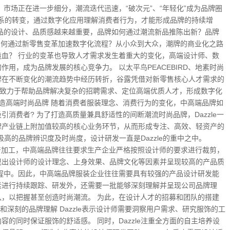
市场正在进一步细分，潮流迭代迅速，“破次元”、“年轻化”成为品牌圈
“关系的转变，通过数字化应用理解消费者行为，才能形成品牌的持续增
品的设计、品质感越来越重要，品牌如何通过潮流新品推陈出新？品牌
如何通过新零售变革加速数字化流程？从小众到大众，潮牌的商业化之路
血？ 行业的变革也导致人才需求发生着重大的变化，高端设计师、数
用，成为品牌发展的核心竞争力。 以太平鸟PEACEBIRD、地素时尚
，中国品牌在不断变化的潮流趋势中经历转折，谷露凭借对新零售核心人才需求的
，致力于帮助品牌解决复杂的招聘需求、定位高端优质人才，形成数字化
计创新，打造高端时尚品牌 随着消费者服装理念、消费行为的变化，中高端品牌如
消费者? 为了打造高质量兼具舒适性的间断潮流时尚品牌，Dazzle一
牌产业链上附加值较高的核心业务环节，从而形成专注、高效、轻资产的
就极高的品牌辨识度及时尚度，设计研发一直是Dazzle的重中之中。
服装的生产加工，中高端品牌往往要求生产企业严格按照设计师的要求进行裁剪，
现出设计师的设计理念、上身效果、品牌文化等因素并呈现较高的产品质
程中。因此，中高端品牌服装企业往往需要具有较强的产品设计研发能
素进行持续跟踪、研发外，还需要一批能够深刻理解并呈现公司品牌理
，以把握甚至创造时尚潮流。 为此，在设计人才的招募和团队的搭建
积累和深刻的品牌理解 Dazzle表示设计师需要洞察用户需求、研究服饰的工
的同时保证服饰的舒适感。 同时，Dazzle注重全方面的自主培养设