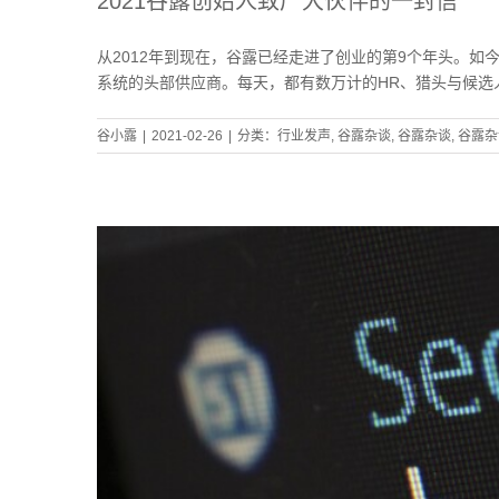
2021谷露创始人致广大伙伴的一封信
从2012年到现在，谷露已经走进了创业的第9个年头。如
系统的头部供应商。每天，都有数万计的HR、猎头与候选
谷小露
|
2021-02-26
|
分类：
行业发声
,
谷露杂谈
,
谷露杂谈
,
谷露杂