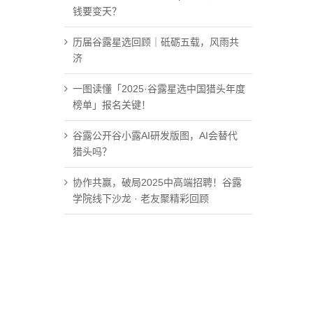
钱要变天？
历届谷露星选回顾｜砥砺五载，风雨共
济
一图读懂「2025·谷露星选中国猎头年度
榜单」报名关键！
谷露公开谷小露AI研发版图，AI会替代
猎头吗？
协作共赢，破局2025中高端招聘！谷露
学院线下沙龙 · 老友聚精彩回顾