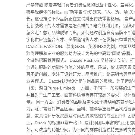
严禁转载 随着年轻消费者消费理念的日益个性化、差异化，
粉年轻群体的标签。而“新零售时代”到来，“人、货、场
长，这也推动不少品牌正在尝试跳出传统零售格局。 当产
创新战略下的人才需求是怎么样的? 电商红利到顶，品牌
怎么走？想让品牌脱颖而出，如何通过创造自有品牌不断造
字化供应链整合人才、全渠道销售人才正在发挥日益重要的作
DAZZLE FASHION、慕尚GXG、英涉INXX为例
独到理解和专业的服务助力设计为先的中高端“国潮”品牌
全链路招聘管理模式。 Dazzle Fashion 坚持设
何通过服装的功能性价值之外的品牌、质量、款式等因素吸引
直不断创新，专注于设计研发、品牌推广、终端销售等品
业务模式。 Dazzle认为设计是时尚品牌的灵魂。为了造
（图：源自Purge Limited) 一方面，不同于一般
并且对于生产工艺、面辅料质量等存在较高的要求，以体
量。 另一方面，消费者的品味及需求处于持续动态变动过
力，除了需要对产品图案、面料、辅料等重要产品构成要
念、兼具设计研发灵感及时尚潮流敏感性的专业设计师团队
上，Dazzle的标准非常严格: 1. 设计师团队丰富的行业
艺，可改造的功能空间。为不同的群体创造独特更多时尚内容